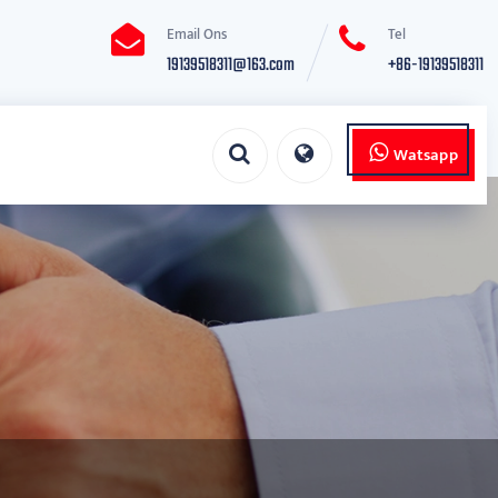
Email Ons
Tel
19139518311@163.com
+86-19139518311
Watsapp