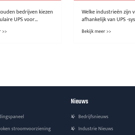
ouden bedrijven kiezen
Welke industrieën zijn 
laire UPS voor
afhankelijk van UPS -s
are
r >>
Bekijk meer >>
sbescherming?
Nieuws
dingspaneel
Bedrijfsnieuws
oken stroomvoorziening
Industrie Nieuws