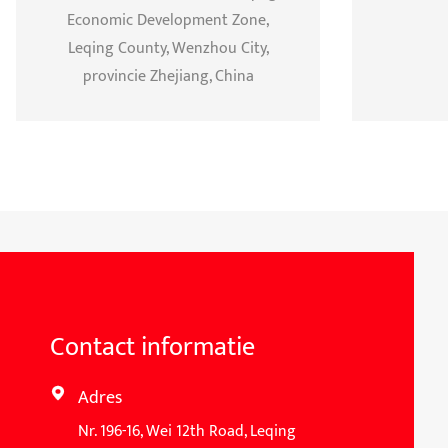
Economic Development Zone,
Leqing County, Wenzhou City,
provincie Zhejiang, China
Contact informatie
Adres

Nr. 196-16, Wei 12th Road, Leqing