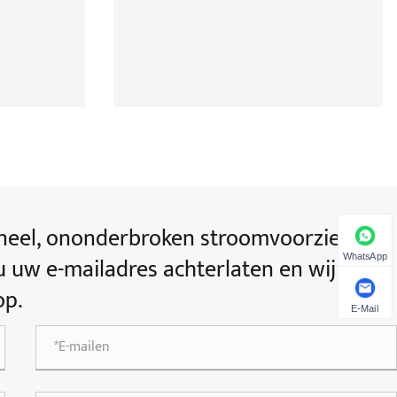
eel, ononderbroken stroomvoorziening,
WhatsApp
u uw e-mailadres achterlaten en wij
op.
E-Mail