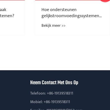
vaak
Hoe ondersteunen
ystemen?
gelijkstroomvoedingssystemen
een stabiele industriële
Bekijk meer >>
stroomdistributie?
Neem Contact Met Ons Op
Telefoon:
+86-19139518311
Mobiel:
+86-19139518311