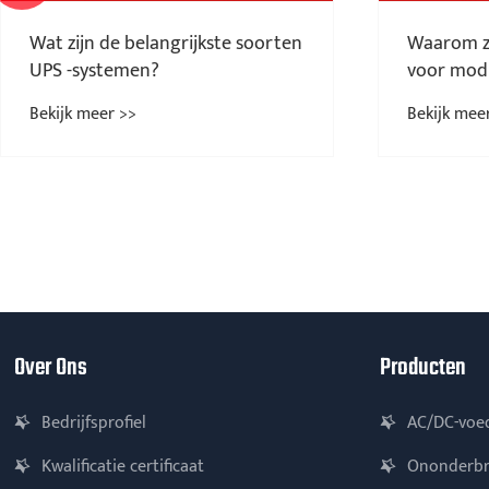
Wat zijn de belangrijkste soorten
Waarom z
UPS -systemen?
voor modu
betrouwb
Bekijk meer >>
Bekijk mee
vermogen
Over Ons
Producten
Bedrijfsprofiel
AC/DC-voe
Kwalificatie certificaat
Ononderbr