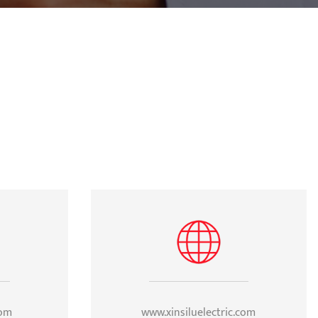
com
www.xinsiluelectric.com