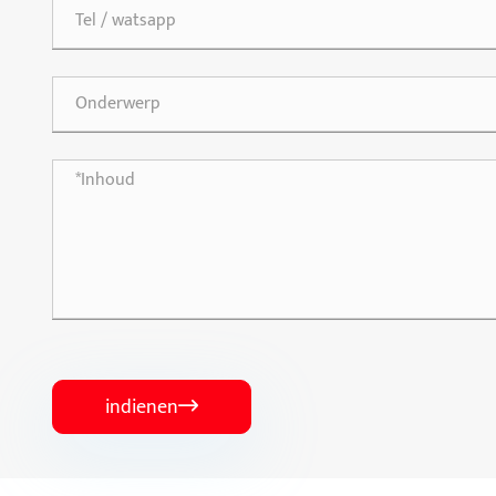
indienen
